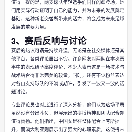
值得一提的是，两支球队年轻选手们同样闪耀登场，她
们用实际行动证明了自己的能力，并为未来的发展奠定
基础。这种新老交替所带来的活力，将会成为未来足球
发展的重要力量。
3、赛后反响与讨论
赛后的热议可谓是持续升温，无论是在社交媒体还是其
他平台，各类评论层出不穷。许多网友对两队在本次赛
事中的表现给予高度评价，不少人表示这是一场技术与
战术结合得非常完美的较量。同时，还有不少粉丝表达
对各自支持球队的不满或期许，引发了一波又一波的话
题讨论。
专业评论员也对此进行了深入分析，他们认为这场平局
虽然没有分出胜负，但展示出的拼搏精神和团队配合却
值得赞扬。他们指出，中国女足在整体配合上有所提
升，而澳大利亚则展示出了强大的心理素质，这使得未