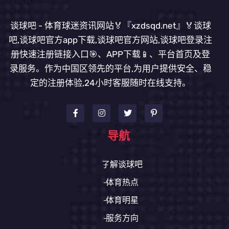
谈球吧 - 体育球迷资讯网站🏅『xzdsqd.net』🏅谈球
吧,谈球吧官方app下载,谈球吧官方网站,谈球吧登录注
册快速注册链接入口🎯、APP下载📱、平台首页及登
录服务。作为中国区领先的平台,为用户提供安全、稳
定的注册体验,24小时客服随时在线支持。
导航
了解谈球吧
体育热点
体育明星
服务方向