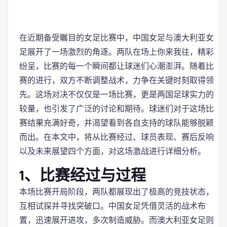
在近期备受瞩目的女足比赛中，中国女足与澳大利亚女
足展开了一场激烈的角逐。两队在场上你来我往，精彩
纷呈，比赛的每一个瞬间都让球迷们心潮澎湃。随着比
赛的进行，双方不断调整战术，力争在关键时刻取得领
先。这场对决不仅仅是一场比赛，更是两国足球实力的
较量，也引发了广泛的讨论和期待。球迷们对于这场比
赛结果充满好奇，并渴望看到各自支持的球队能够脱颖
而出。在本文中，将从比赛经过、球员表现、赛后反响
以及未来展望四个方面，对这场激战进行详细分析。
1、比赛经过与过程
本场比赛开局阶段，两队都展现出了极高的竞技状态，
互相试探并寻找突破口。中国女足凭借灵活的战术布
置，迅速展开进攻，多次制造威胁。而澳大利亚女足则