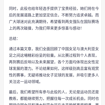
同时，此役也给年轻选手提供了宝贵经验，她们将在今
后的发展道路上更加坚定信念，不断努力追求卓越。而
广大球迷对此充满期待，希望看到两支强队在国际赛场
上的再次碰撞，为我们带来更多惊喜与感动！
总结：
通过本篇文章，我们全面回顾了中国女足与澳大利亚女
足之间这場精彩纷呈的较量。从比赛过程到个人表现，
再到赛后反响以及未来展望，各个方面均体现出女性足
球发展的潜力。不论结果如何，这样级别高且富有观赏
性的赛事，无疑将推动女子足球的发展，并吸引更多人
关注这一运动领域。
最后，我们希望所有参与此役的人，无论是运动员还是
教练，都能继续努力，把握住每一次成长机会。同时也