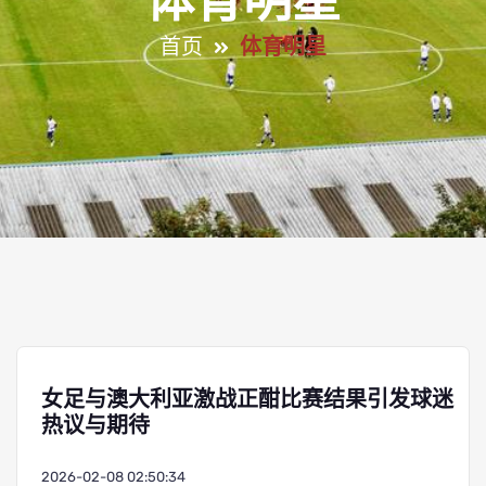
体育明星
首页
体育明星
女足与澳大利亚激战正酣比赛结果引发球迷
热议与期待
2026-02-08 02:50:34