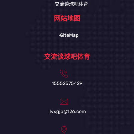
交流谈球吧体育
网站地图
SiteMap
交流谈球吧体育
15552575429
ilvxgjp@126.com